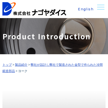
English
Product Introduction
トップ
>
製品紹介
>
弊社が設計し弊社で製造された金型で作られた冷間
鍛造部品
>
ヨーク